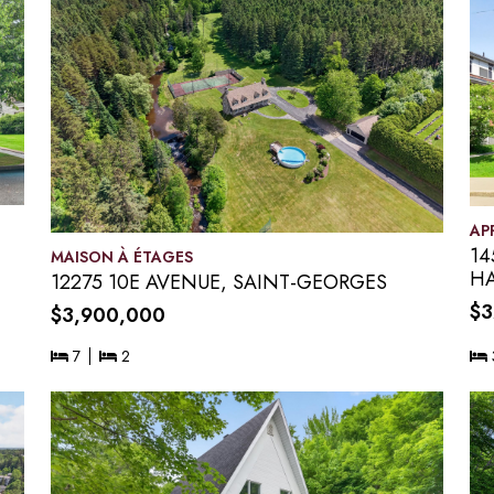
AP
14
MAISON À ÉTAGES
HA
12275 10E AVENUE, SAINT-GEORGES
$3
$3,900,000
7
2