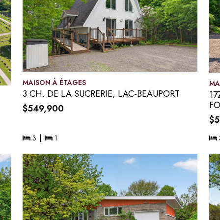
MAISON À ÉTAGES
MA
3 CH. DE LA SUCRERIE, LAC-BEAUPORT
17
FO
$549,900
$5
3
1