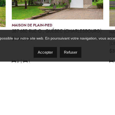
MAISON DE PLAIN-PIED
387 68E RUE O., QUÉBEC (CHARLESBOURG)
MA
14
$399,900
possible sur notre site web. En poursuivant votre navigation, vous accep
(D
$3
Accepter
Refuser
3
1
PRÉC
1
2
3
SUIV