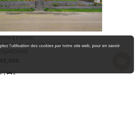
ISON À ÉTAGES
Z RUE DE L'EAU-FRAÎCHE, LÉVIS
tez l'utilisation des cookies par notre site web, pour en savoir
ESJARDINS)
95,000
3
2